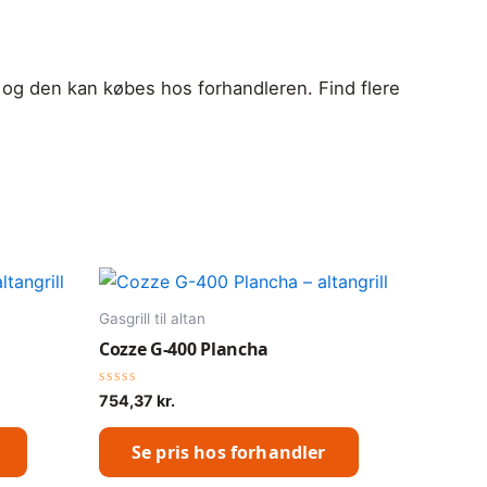
g, og den kan købes hos forhandleren. Find flere
Gasgrill til altan
Cozze G-400 Plancha
Vurderet
754,37
kr.
0
ud
af
Se pris hos forhandler
5