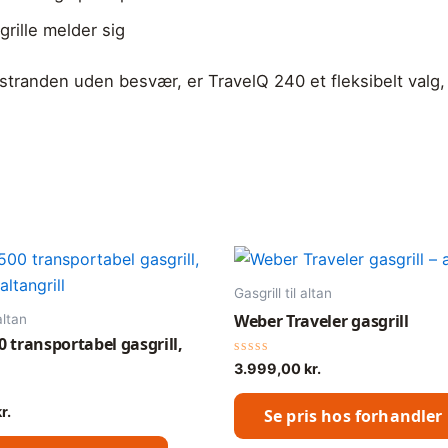
grille melder sig
til stranden uden besvær, er TravelQ 240 et fleksibelt val
Gasgrill til altan
Weber Traveler gasgrill
altan
00 transportabel gasgrill,
Vurderet
3.999,00
kr.
0
ud
af
r.
Se pris hos forhandler
5