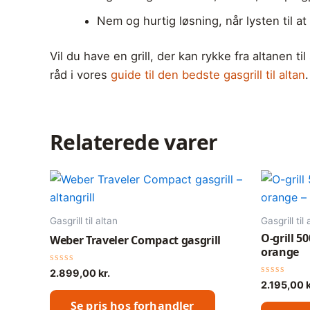
Nem og hurtig løsning, når lysten til at 
Vil du have en grill, der kan rykke fra altanen 
råd i vores
guide til den bedste gasgrill til altan
.
Relaterede varer
Gasgrill til altan
Gasgrill til 
O-grill 5
Weber Traveler Compact gasgrill
orange
Vurderet
2.899,00
kr.
0
Vurderet
2.195,00
k
ud
0
af
ud
Se pris hos forhandler
5