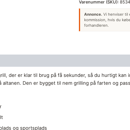
Varenummer (SKU):
8534
Annonce.
Vi henviser til
kommission, hvis du køber
forhandleren.
l, der er klar til brug på få sekunder, så du hurtigt kan
altanen. Den er bygget til nem grilling på farten og pas
r
lt
gplads og sportsplads