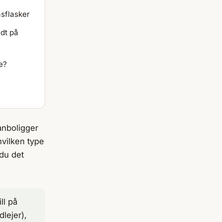
asflasker
dt på
e?
anboligger
 hvilken type
 du det
ll på
dlejer),