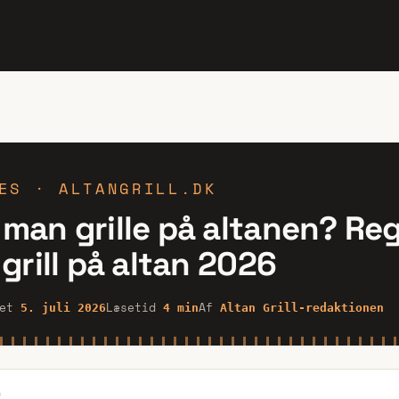
ES · ALTANGRILL.DK
man grille på altanen? Reg
 grill på altan 2026
ret
Læsetid
Af
5. juli 2026
4 min
Altan Grill-redaktionen
D