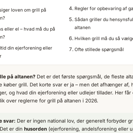
Regler for opbevaring af g
iger loven om grill på
en?
Sådan griller du hensynsful
altanen
as eller el – hvad må du på
en?
Hvilken grill må du så vælg
ltid din ejerforening eller
Ofte stillede spørgsmål
r
lle på altanen?
Det er det første spørgsmål, de fleste alt
 de køber grill. Det korte svar er ja – men det afhænger af,
ger, og hvad din ejerforening eller udlejer tillader. Her får
ik over reglerne for grill på altanen i 2026.
e svar:
Der er ingen national lov, der generelt forbyder gri
 Det er din
husorden
(ejerforening, andelsforening eller u