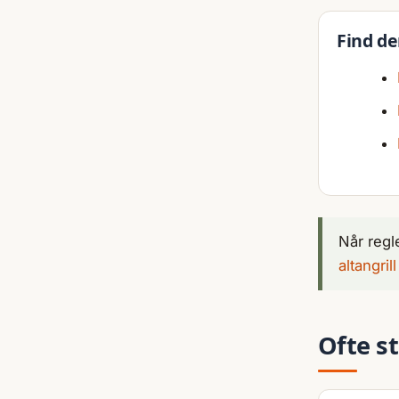
Find den
Når regl
altangril
Ofte s