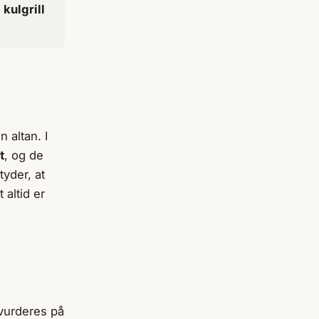
s
kulgrill
 altan. I
t
, og de
tyder, at
 altid er
 vurderes på