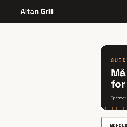
Gå
Post
Altan Grill
til
navigation
indholdet
GUID
Må 
for
Opdate
INDHOL