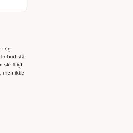
r- og
 forbud står
 skriftligt,
l, men ikke