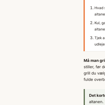
Hvad s
altan
Kul, g
altan
Tjek a
udleje
Må man gri
stiller, før
grill du væl
fulde overbl
Det kort
altanen.