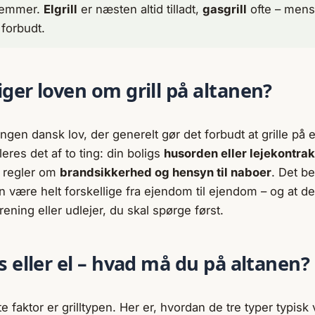
temmer.
Elgrill
er næsten altid tilladt,
gasgrill
ofte – men
 forbudt.
ger loven om grill på altanen?
ngen dansk lov, der generelt gør det forbudt at grille på en
eres det af to ting: din boligs
husorden eller lejekontrak
e regler om
brandsikkerhed og hensyn til naboer
. Det be
n være helt forskellige fra ejendom til ejendom – og at det
ening eller udlejer, du skal spørge først.
s eller el – hvad må du på altanen?
e faktor er grilltypen. Her er, hvordan de tre typer typisk