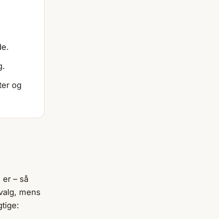
de.
g.
ter og
 er – så
valg, mens
gtige: