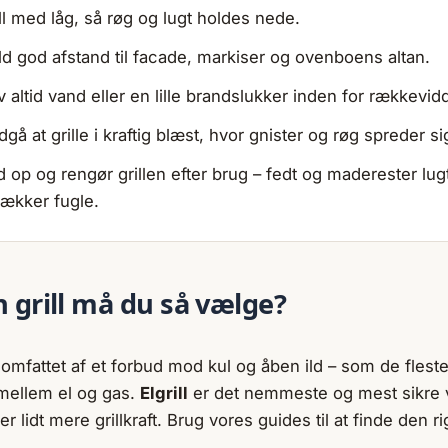
ll med låg, så røg og lugt holdes nede.
d god afstand til facade, markiser og ovenboens altan.
 altid vand eller en lille brandslukker inden for rækkevid
gå at grille i kraftig blæst, hvor gnister og røg spreder si
 op og rengør grillen efter brug – fedt og maderester lug
trækker fugle.
n grill må du så vælge?
n omfattet af et forbud mod kul og åben ild – som de fleste
 mellem el og gas.
Elgrill
er det nemmeste og mest sikre 
er lidt mere grillkraft. Brug vores guides til at finde den ri