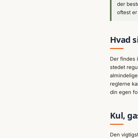
der bes
oftest er
Hvad si
Der findes i
stedet regul
almindelig
reglerne ka
din egen for
Kul, ga
Den vigtigst