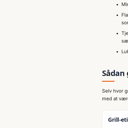
Min
Fl
so
Tj
sæ
Luk
Sådan 
Selv hvor gr
med at vær
Grill-e