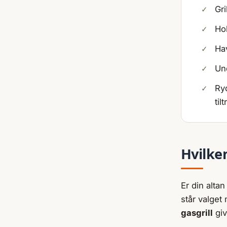
Gri
Hol
Hav
Und
Ryd
til
Hvilke
Er din alta
står valget
gasgrill
giv