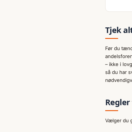
Tjek al
Før du tænd
andelsforen
– ikke i lov
så du har s
nødvendigvi
Regler
Vælger du g