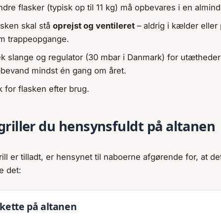
dre flasker (typisk op til 11 kg) må opbevares i en alminde
asken skal stå
oprejst og ventileret
– aldrig i kælder eller
m trappeopgange.
ek slange og regulator (30 mbar i Danmark) for utæthede
bevand mindst én gang om året.
 for flasken efter brug.
griller du hensynsfuldt på altanen
ill er tilladt, er hensynet til naboerne afgørende for, at de
e det:
tikette på altanen