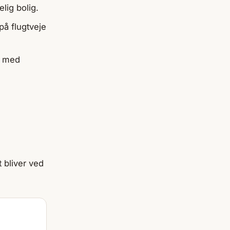
lig bolig.
 på flugtveje
r med
t bliver ved