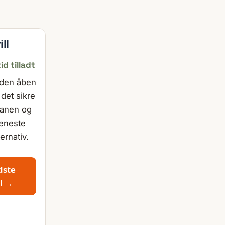
ill
d tilladt
uden åben
 det sikre
tanen og
 eneste
ternativ.
dste
ll →