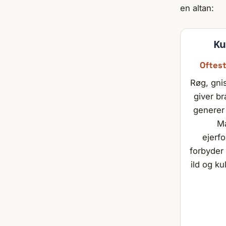
en altan:
Ku
Oftes
Røg, gni
giver b
generer
M
ejerf
forbyder
ild og ku