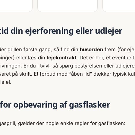
tid din ejerforening eller udlejer
er grillen første gang, så find din
husorden
frem (for eje
inger) eller læs din
lejekontrakt
. Det er her, et eventuelt
givningen. Er du i tvivl, så spørg bestyrelsen eller udlejeren
varet på skrift. Et forbud mod “åben ild” dækker typisk ku
s el.
 for opbevaring af gasflasker
asgrill, gælder der nogle enkle regler for gasflasken: