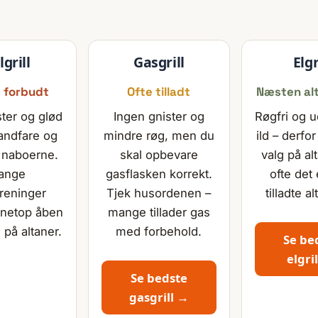
lgrill
Gasgrill
Elgr
t forbudt
Ofte tilladt
Næsten alti
ster og glød
Ingen gnister og
Røgfri og 
randfare og
mindre røg, men du
ild – derfor
 naboerne.
skal opbevare
valg på al
ange
gasflasken korrekt.
ofte det
oreninger
Tjek husordenen –
tilladte al
 netop åben
mange tillader gas
l på altaner.
med forbehold.
Se be
elgri
Se bedste
gasgrill →